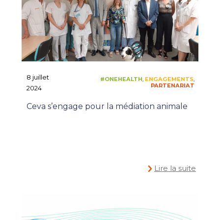
8 juillet
2024
Ceva s’engage pour la médiation animale
Lire la suite
#ONEPLANET
ENGAGEMENTS
P
,
,
PRIX AGRO