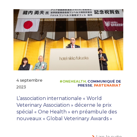
#ONECEVA
EN
,
4 septembre
2023
L’association internationale « World
Veterinary Association » décerne le prix
spécial « One Health » en préambule des
nouveaux « Global Veterinary Awards »
Lire la suite