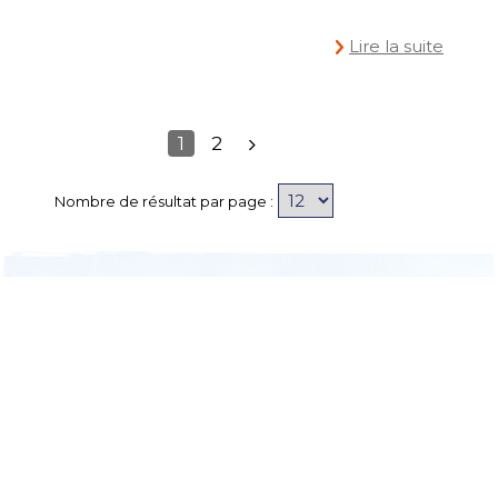
Lire la suite
1
2
Nombre de résultat par page :
CEVA WILDLIFE RE
COMMUNIQUÉ DE PRESSE
,
Rejoignez-nous sur les réseaux sociaux
Système d’alerte
Paramètres des cookies