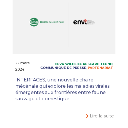
22 mars
2024
INTERFACES, une nouvelle chaire
mécénale qui explore les maladies virales
émergentes aux frontières entre faune
sauvage et domestique
Lire la suite
#ONEHEALTH
EN
,