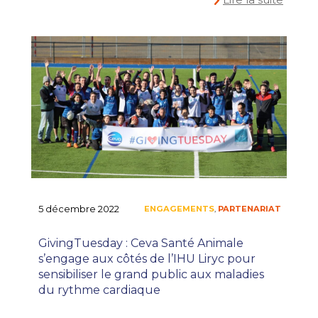
5 décembre 2022
GivingTuesday : Ceva Santé Animale
s’engage aux côtés de l’IHU Liryc pour
sensibiliser le grand public aux maladies
du rythme cardiaque
#ONEPLANET
ENGAGEMENTS
P
,
,
PRIX AGRO