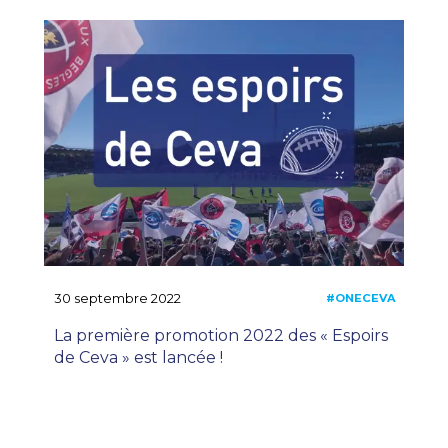
#ONECEVA
EN
,
30 septembre 2022
La première promotion 2022 des « Espoirs
de Ceva » est lancée !