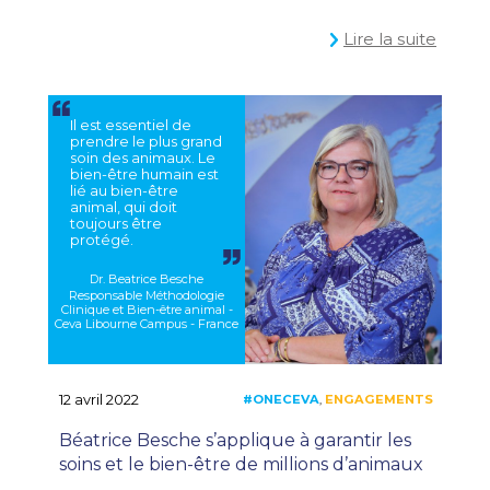
Lire la suite
Il est essentiel de
prendre le plus grand
soin des animaux. Le
bien-être humain est
lié au bien-être
animal, qui doit
toujours être
protégé.
Dr. Beatrice Besche
Responsable Méthodologie
Clinique et Bien-être animal -
Ceva Libourne Campus - France
12 avril 2022
Béatrice Besche s’applique à garantir les
soins et le bien-être de millions d’animaux