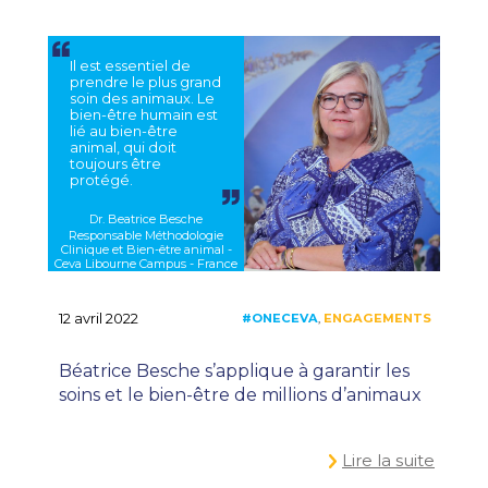
Il est essentiel de
prendre le plus grand
soin des animaux. Le
bien-être humain est
lié au bien-être
animal, qui doit
toujours être
protégé.
Dr. Beatrice Besche
Responsable Méthodologie
Clinique et Bien-être animal -
Ceva Libourne Campus - France
12 avril 2022
Béatrice Besche s’applique à garantir les
soins et le bien-être de millions d’animaux
Lire la suite